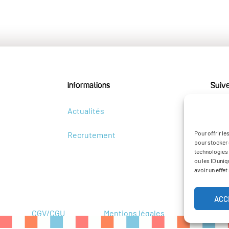
Informations
Suiv
Actualités
Pour offrir l
Recrutement
pour stocker 
technologies 
ou les ID uni
avoir un effet
ACC
CGV/CGU
Mentions légales
Poli