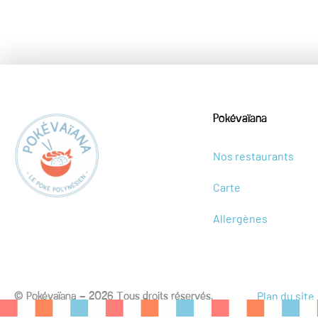
Pokévaïana
Nos restaurants
Carte
Allergènes
Plan du site
© Pokévaïana – 2026 Tous droits réservés.