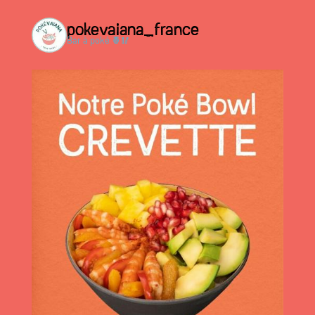
pokevaiana_france
Bar à poké 🍍🥢