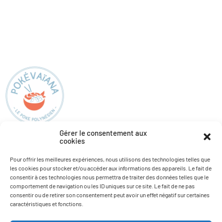
Gérer le consentement aux
cookies
Pokévaïana
Informations
Pour offrir les meilleures expériences, nous utilisons des technologies telles que
les cookies pour stocker et/ou accéder aux informations des appareils. Le fait de
Nos restaurants
Actualités
consentir à ces technologies nous permettra de traiter des données telles que le
Carte
Recrutement
comportement de navigation ou les ID uniques sur ce site. Le fait de ne pas
consentir ou de retirer son consentement peut avoir un effet négatif sur certaines
Allergènes
caractéristiques et fonctions.