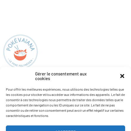
Gérer le consentement aux
cookies
Pokévaïana
Informations
Pour offrir les meilleures expériences, nous utilisons des technologies telles que
les cookies pour stocker et/ou accéder aux informations des appareils. Le fait de
Nos restaurants
Actualités
consentir à ces technologies nous permettra de traiter des données telles que le
Carte
Recrutement
comportement de navigation ou les ID uniques sur ce site. Le fait de ne pas
consentir ou de retirer son consentement peut avoir un effet négatif sur certaines
Allergènes
caractéristiques et fonctions.