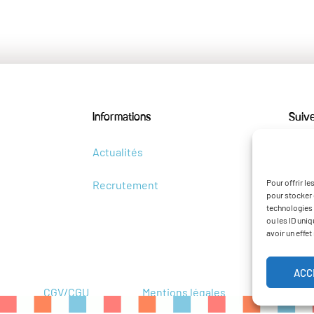
Informations
Suiv
Actualités
Pour offrir l
Recrutement
pour stocker 
technologies 
ou les ID uni
avoir un effet
ACC
CGV/CGU
Mentions légales
Poli