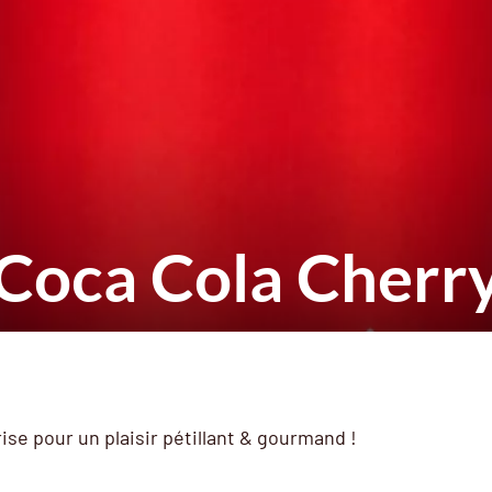
Coca Cola Cherr
ise pour un plaisir pétillant & gourmand !