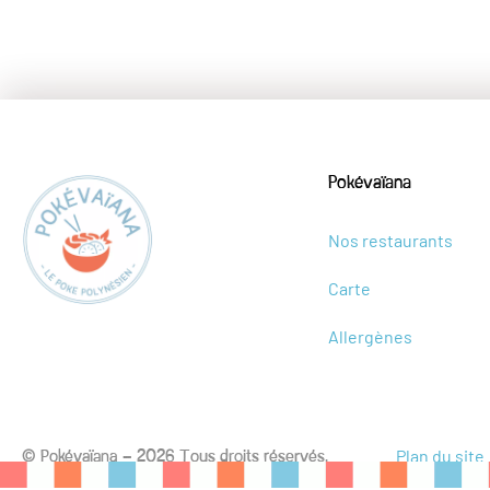
Pokévaïana
Nos restaurants
Carte
Allergènes
Plan du site
© Pokévaïana – 2026 Tous droits réservés.