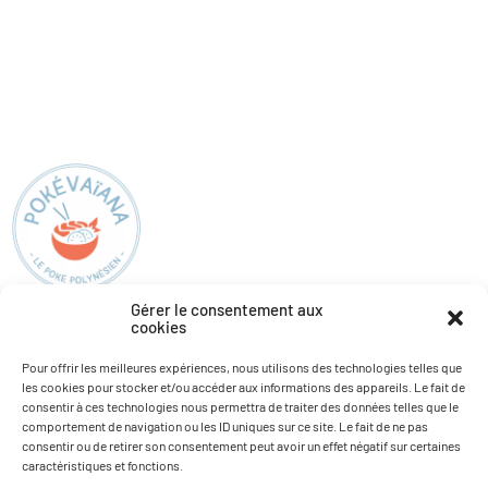
Gérer le consentement aux
cookies
Pokévaïana
Informations
Pour offrir les meilleures expériences, nous utilisons des technologies telles que
les cookies pour stocker et/ou accéder aux informations des appareils. Le fait de
Nos restaurants
Actualités
consentir à ces technologies nous permettra de traiter des données telles que le
Carte
Recrutement
comportement de navigation ou les ID uniques sur ce site. Le fait de ne pas
consentir ou de retirer son consentement peut avoir un effet négatif sur certaines
Allergènes
caractéristiques et fonctions.