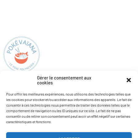
Gérer le consentement aux
cookies
Pokévaïana
Informations
Pour offrir les meilleures expériences, nous utilisons des technologies telles que
les cookies pour stocker et/ou accéder aux informations des appareils. Le fait de
Nos restaurants
Actualités
consentir à ces technologies nous permettra de traiter des données telles que le
Carte
Recrutement
comportement de navigation ou les ID uniques sur ce site. Le fait de ne pas
consentir ou de retirer son consentement peut avoir un effet négatif sur certaines
Allergènes
caractéristiques et fonctions.